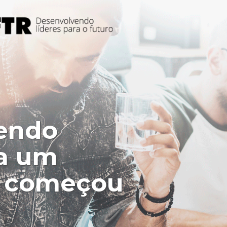
endo
ra um
e começou