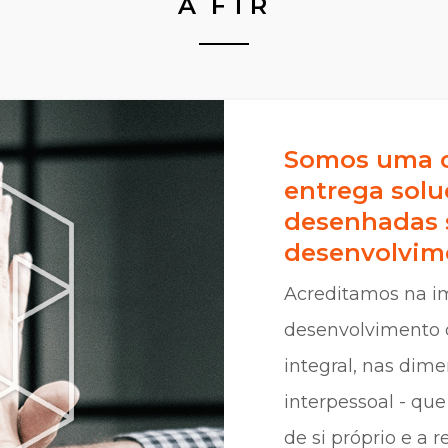
A FTR
Somos uma c
entrega solu
desenhadas 
desenvolvime
Acreditamos na im
desenvolvimento 
integral, nas dime
interpessoal - q
de si próprio e a r