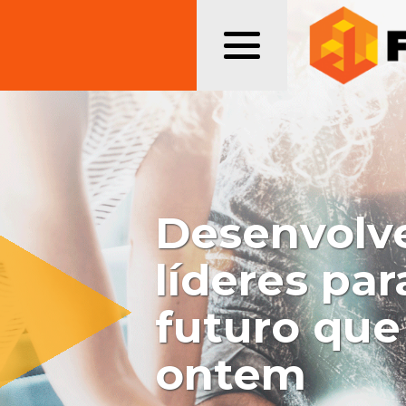
Desenvolv
líderes pa
futuro qu
ontem